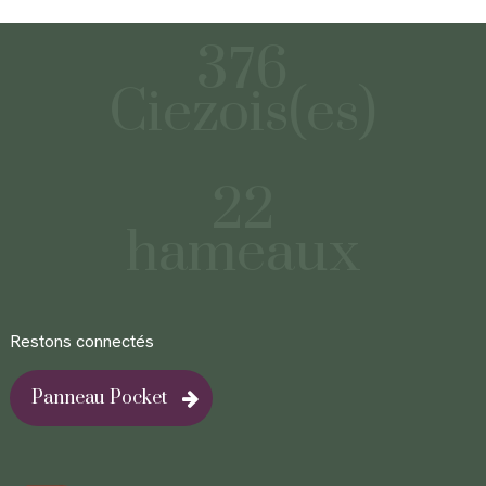
376
Ciezois(es)
22
hameaux
Restons connectés
Panneau Pocket