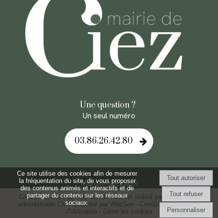
Une question ?
Un seul numéro
03.86.26.42.80
Ce site utilise des cookies afin de mesurer
la fréquentation du site, de vous proposer
Mentions légales
des contenus animés et interactifs et de
partager du contenu sur les réseaux
Création et hébergement du site Internet réalisé par Net15
-
Site
sociaux.
administrable CMS propulsé par WebSee
-
Conditions Générales
Personnaliser
d'Utilisation
-
Gérer les cookies