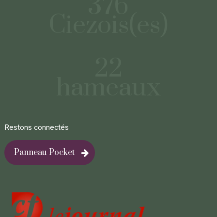
376
Ciezois(es)
22
hameaux
Restons connectés
Panneau Pocket